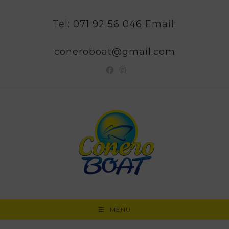
Salta
al
Tel:
071 92 56 046
Email:
contenuto
coneroboat@gmail.com
MENU