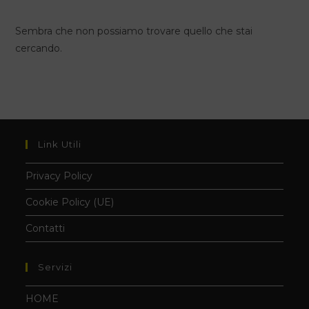
Sembra che non possiamo trovare quello che stai
cercando.
Link Utili
Privacy Policy
Cookie Policy (UE)
Contatti
Servizi
HOME